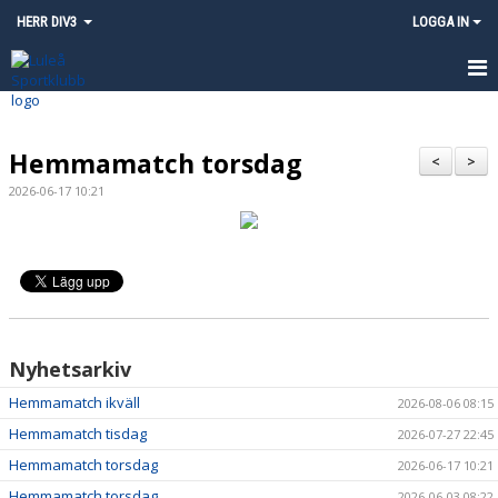
HERR DIV3
LOGGA IN
HEM
Hemmamatch torsdag
NYHETER
<
>
2026-06-17 10:21
KALENDER
MATCHER
TRUPPEN
KONTAKT
Nyhetsarkiv
INSTAGRAM - LULEÅ SK HERR
Hemmamatch ikväll
2026-08-06 08:15
Hemmamatch tisdag
2026-07-27 22:45
Hemmamatch torsdag
2026-06-17 10:21
Hemmamatch torsdag
2026-06-03 08:22