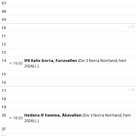
07
08
09
v.33
10
11
12
13
14
IFK Kalix borta, Furuvallen
(Div 3 Norra Norrland, herr
19:30
2026)
(..)
15
16
v.34
17
18
19
20
Hedens IF hemma, Åkevallen
(Div 3 Norra Norrland, herr
18:30
2026)
(..)
21