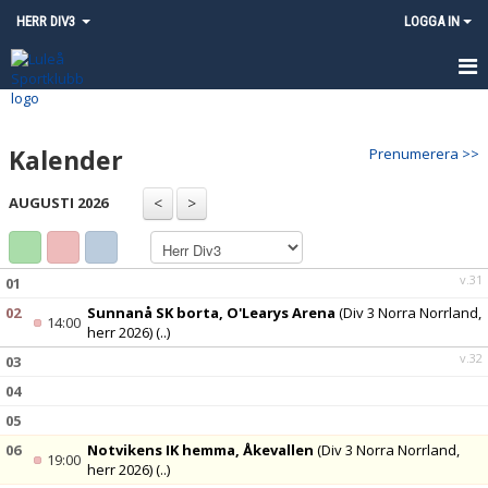
HERR DIV3
LOGGA IN
HEM
Kalender
Prenumerera >>
NYHETER
AUGUSTI 2026
KALENDER
MATCHER
v.31
01
TRUPPEN
02
Sunnanå SK borta, O'Learys Arena
(Div 3 Norra Norrland,
14:00
herr 2026)
(..)
KONTAKT
v.32
03
04
INSTAGRAM - LULEÅ SK HERR
05
06
Notvikens IK hemma, Åkevallen
(Div 3 Norra Norrland,
19:00
herr 2026)
(..)