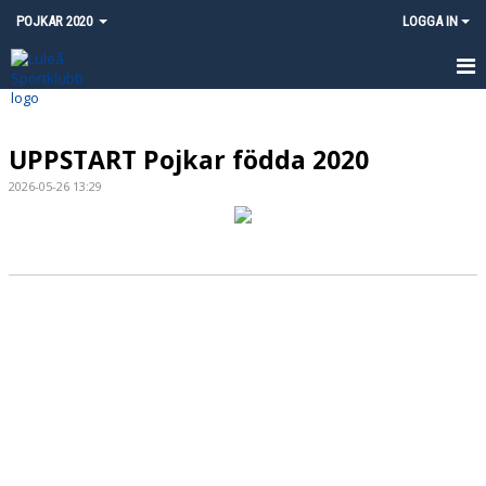
POJKAR 2020
LOGGA IN
HEM
UPPSTART Pojkar födda 2020
NYHETER
2026-05-26 13:29
KALENDER
MATCHER
TRUPPEN
KONTAKT