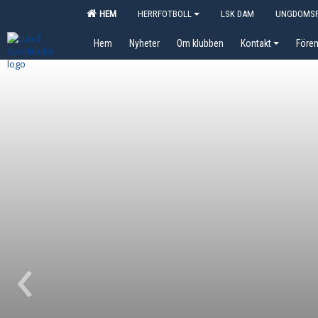
HEM
HERRFOTBOLL
LSK DAM
UNGDOMSF
Hem
Nyheter
Om klubben
Kontakt
Fören
‹