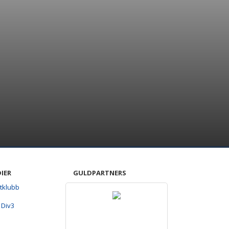
DIER
GULDPARTNERS
tklubb
 Div3