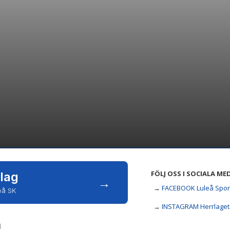
FÖLJ OSS I SOCIALA ME
 lag
→
→
FACEBOOK Luleå Spor
leå SK
→
INSTAGRAM Herrlaget
n