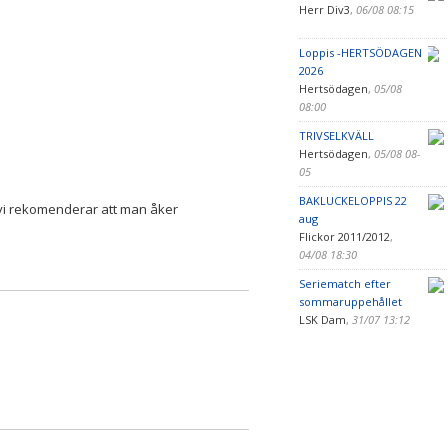
Herr Div3
,
06/08 08:15
Loppis -HERTSÖDAGEN
2026
Hertsödagen
,
05/08
08:00
TRIVSELKVÄLL
Hertsödagen
,
05/08 08-
05
BAKLUCKELOPPIS 22
 vi rekomenderar att man åker
aug
Flickor 2011/2012
,
04/08 18:30
Seriematch efter
sommaruppehållet
LSK Dam
,
31/07 13:12