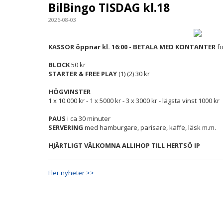
BilBingo TISDAG kl.18
2026-08-03
KASSOR öppnar kl. 16:00 - BETALA MED KONTANTER
fö
BLOCK
50 kr
STARTER & FREE PLAY
(1) (2) 30 kr
HÖGVINSTER
1 x 10.000 kr - 1 x 5000 kr - 3 x 3000 kr - lägsta vinst 1000 kr
PAUS
i ca 30 minuter
SERVERING
med hamburgare, parisare, kaffe, läsk m.m.
HJÄRTLIGT VÄLKOMNA ALLIHOP TILL HERTSÖ IP
Fler nyheter >>