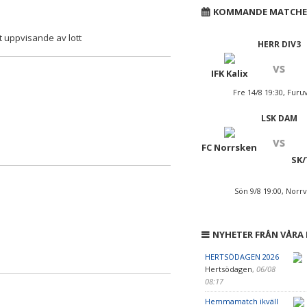
KOMMANDE MATCHE
t uppvisande av lott
HERR DIV3
vs
IFK Kalix
Fre 14/8 19:30, Furu
LSK DAM
vs
FC Norrsken
SK/
Sön 9/8 19:00, Norrv
NYHETER FRÅN VÅRA
HERTSÖDAGEN 2026
Hertsödagen
,
06/08
08:17
Hemmamatch ikväll