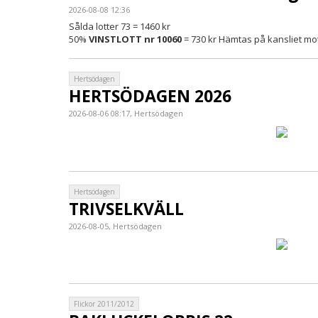
2026-08-08 12:36
Sålda lotter 73 = 1460 kr
50%
VINSTLOTT nr 10060
= 730 kr Hämtas på kansliet mo
Hertsödagen
HERTSÖDAGEN 2026
2026-08-06 08:17, Hertsödagen
Hertsödagen
TRIVSELKVÄLL
2026-08-05, Hertsödagen
Flickor 2011/2012