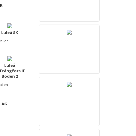
R
Luleå SK
vallen
Luleå
Trångfors IF-
Boden 2
allen
 LAG