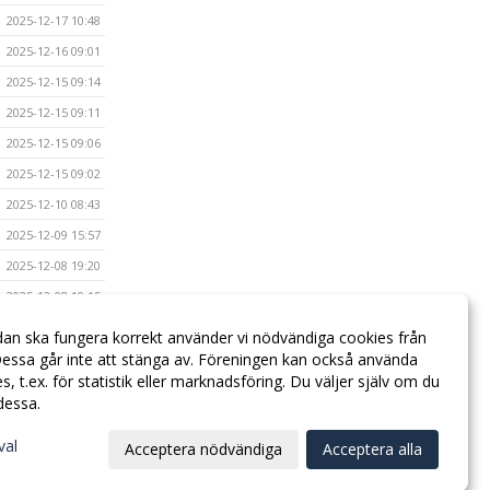
2025-12-17 10:48
2025-12-16 09:01
2025-12-15 09:14
2025-12-15 09:11
2025-12-15 09:06
2025-12-15 09:02
2025-12-10 08:43
2025-12-09 15:57
2025-12-08 19:20
2025-12-08 19:15
2025-12-08 19:13
dan ska fungera korrekt använder vi nödvändiga cookies från
essa går inte att stänga av. Föreningen kan också använda
2025-12-08 19:04
ies, t.ex. för statistik eller marknadsföring. Du väljer själv om du
 dessa.
val
Acceptera nödvändiga
Acceptera alla