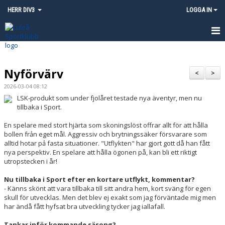
HERR DIV3
LOGGA IN
HEM
Nyförvärv
NYHETER
<
>
2026-03-04 08:12
KALENDER
LSK-produkt som under fjolåret testade nya äventyr, men nu
tillbaka i Sport.
MATCHER
En spelare med stort hjärta som skoningslöst offrar allt för att hålla
bollen frản eget mål. Aggressiv och brytningssäker försvarare som
TRUPPEN
alltid hotar pả fasta situationer. "Utflykten" har gjort gott då han fått
nya perspektiv. En spelare att hålla ögonen på, kan bli ett riktigt
KONTAKT
utropstecken i år!
Nu tillbaka i Sport efter en kortare utflykt, kommentar?
INSTAGRAM - LULEÅ SK HERR
- Känns skönt att vara tillbaka till sitt andra hem, kort sväng för egen
skull för utvecklas. Men det blev ej exakt som jag förväntade mig men
har ändå fått hyfsat bra utveckling tycker jag iallafall.
Tankar inför kommande säsong?