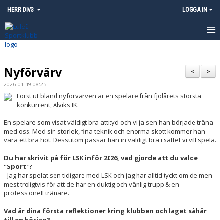
HERR DIV3
LOGGA IN
HEM
Nyförvärv
NYHETER
<
>
2026-01-19 08:25
KALENDER
Först ut bland nyförvärven är en spelare från fjolårets största
konkurrent, Alviks IK.
MATCHER
En spelare som visat väldigt bra attityd och vilja sen han började träna
med oss. Med sin storlek, fina teknik och enorma skott kommer han
TRUPPEN
vara ett bra hot. Dessutom passar han in väldigt bra i sättet vi vill spela.
KONTAKT
Du har skrivit på för LSK inför 2026, vad gjorde att du valde
"Sport"?
- Jag har spelat sen tidigare med LSK och jag har alltid tyckt om de men
INSTAGRAM - LULEÅ SK HERR
mest troligtvis för att de har en duktig och vänlig trupp & en
professionell tränare.
Vad är dina första reflektioner kring klubben och laget såhär
till en början?