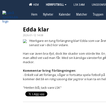
HEM
HERRFOTBOLL
LSK DAM
UNGDOMSF
Hem
Nyheter
Kalender
Matcher
Truppen
Edda klar
2026-01-12 14:08
Ytterligare en tung förlängning klar! Edda som var åre
senast var i div3 kör vidare.
Han var även bra ifjol, dock lite skador som störde lite.
man alltid vet vad man får. Med sin känsliga vänsterfot gil
mackor.
Kommentar kring förlängningen:
- Enkelt val att förlänga, vågar vi fortsätta spela fotboll
kommer det bli en rolig säsong där jag tror vi kan ta en he
"Himlen blå, tack vare LSK"