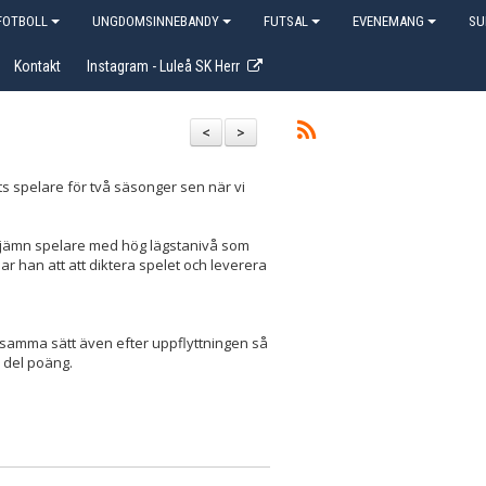
OTBOLL
UNGDOMSINNEBANDY
FUTSAL
EVENEMANG
SU
Kontakt
Instagram - Luleå SK Herr
<
>
ts spelare för två säsonger sen när vi
 En jämn spelare med hög lägstanivå som
lar han att att diktera spelet och leverera
 på samma sätt även efter uppflyttningen så
l del poäng.