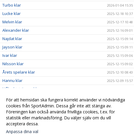
Turbo klar
2026-01-04 15:35
Lucke klar
2025-12-18 10:37
Melvin klar
2025-12-17 10:48
Alexander klar
2025-12-16 09:01
Najdat klar
2025-12-15 09:14
Jayson klar
2025-12-15 09:11
Ivar klar
2025-12-15 09:06
Nilsson klar
2025-12-15 09:02
Årets spelare klar
2025-12-10 08:43
Hannu klar
2025-12-09 15:57
Målvaktstränare klar
2025-12-08 19:20
Assisterande klar
2025-12-08 19:15
För att hemsidan ska fungera korrekt använder vi nödvändiga
Assisterande klar
cookies från SportAdmin. Dessa går inte att stänga av.
2025-12-08 19:13
Föreningen kan också använda frivilliga cookies, t.ex. för
Tränare klar
2025-12-08 19:04
statistik eller marknadsföring. Du väljer själv om du vill
acceptera dessa.
Anpassa dina val