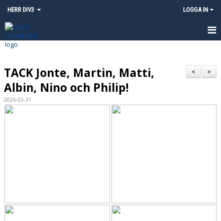
HERR DIV3
LOGGA IN
HEM
TACK Jonte, Martin, Matti,
NYHETER
<
>
Albin, Nino och Philip!
KALENDER
2026-03-31
MATCHER
TRUPPEN
KONTAKT
INSTAGRAM - LULEÅ SK HERR