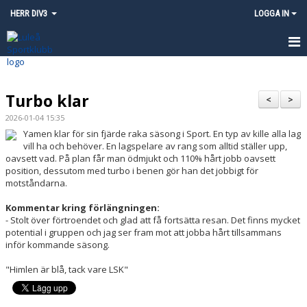
HERR DIV3
LOGGA IN
HEM
Turbo klar
NYHETER
<
>
2026-01-04 15:35
KALENDER
Yamen klar för sin fjärde raka säsong i Sport. En typ av kille alla lag
vill ha och behöver. En lagspelare av rang som alltid ställer upp,
MATCHER
oavsett vad. På plan får man ödmjukt och 110% hårt jobb oavsett
position, dessutom med turbo i benen gör han det jobbigt för
motståndarna.
TRUPPEN
Kommentar kring förlängningen:
KONTAKT
- Stolt över förtroendet och glad att få fortsätta resan. Det finns mycket
potential i gruppen och jag ser fram mot att jobba hårt tillsammans
inför kommande säsong.
INSTAGRAM - LULEÅ SK HERR
"Himlen är blå, tack vare LSK"