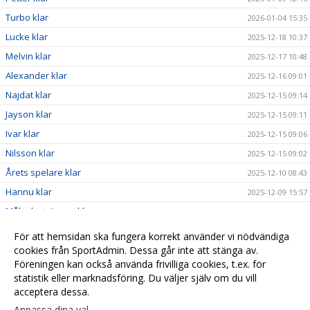
Turbo klar
2026-01-04 15:35
Lucke klar
2025-12-18 10:37
Melvin klar
2025-12-17 10:48
Alexander klar
2025-12-16 09:01
Najdat klar
2025-12-15 09:14
Jayson klar
2025-12-15 09:11
Ivar klar
2025-12-15 09:06
Nilsson klar
2025-12-15 09:02
Årets spelare klar
2025-12-10 08:43
Hannu klar
2025-12-09 15:57
Målvaktstränare klar
2025-12-08 19:20
Assisterande klar
2025-12-08 19:15
För att hemsidan ska fungera korrekt använder vi nödvändiga
Assisterande klar
cookies från SportAdmin. Dessa går inte att stänga av.
2025-12-08 19:13
Föreningen kan också använda frivilliga cookies, t.ex. för
Tränare klar
2025-12-08 19:04
statistik eller marknadsföring. Du väljer själv om du vill
acceptera dessa.
Anpassa dina val