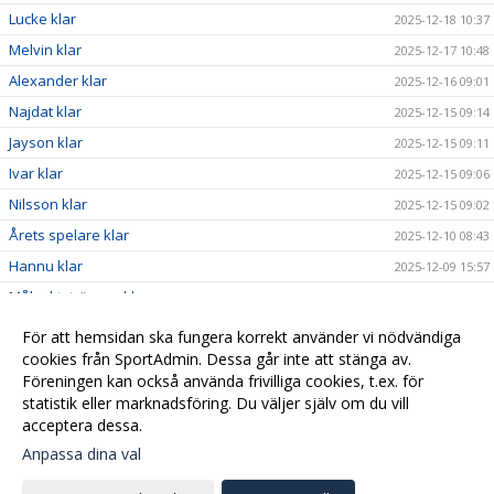
Lucke klar
2025-12-18 10:37
Melvin klar
2025-12-17 10:48
Alexander klar
2025-12-16 09:01
Najdat klar
2025-12-15 09:14
Jayson klar
2025-12-15 09:11
Ivar klar
2025-12-15 09:06
Nilsson klar
2025-12-15 09:02
Årets spelare klar
2025-12-10 08:43
Hannu klar
2025-12-09 15:57
Målvaktstränare klar
2025-12-08 19:20
Assisterande klar
2025-12-08 19:15
För att hemsidan ska fungera korrekt använder vi nödvändiga
Assisterande klar
cookies från SportAdmin. Dessa går inte att stänga av.
2025-12-08 19:13
Föreningen kan också använda frivilliga cookies, t.ex. för
Tränare klar
2025-12-08 19:04
statistik eller marknadsföring. Du väljer själv om du vill
acceptera dessa.
Anpassa dina val
Cookie-
Gå till