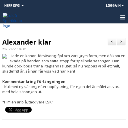
HERR DIV3
LOGGA IN
HEM
Alexander klar
NYHETER
<
>
2025-12-16 09:01
KALENDER
Hade en kanon-försäsong ifjol och var i grym form, men då kom en
skada på handen som satte stopp för spel hela säsongen. Han
MATCHER
kunde dock börja träna litegrann i slutet, så nu hoppas vi på ett helt,
skadefritt år, så han får visa vad han kan!
TRUPPEN
Kommentar kring förlängningen:
- Kul med ny säsong efter uppflyttning, för egen del är målet att vara
KONTAKT
med hela säsongen ut.
"Himlen är blå, tack vare LSK"
INSTAGRAM - LULEÅ SK HERR