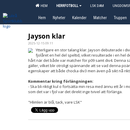
HEM
HERRFOTBOLL
LSK DAM
UNGDOMSF
Hem
Nyheter
Kalender
Matcher
Truppen
Jayson klar
2025-12-15 09:11
Ytterligare en stor talang klar. Jayson debuterade i 
fjolåret en hel del speltid, vilket resulterade i en hel
hårt när det både var matcher för p09 samt div4. Denna sä
gäller, vilket blir otroligt spännande att se vad denna poä
egenskaper att både chocka div3 men även på sikt nå riktigt
Kommentar kring förlängningen:
- Ska bli riktigt kul o fortsätta min resa med ännu ett år 
som det var i fjol var det direkt inge tvivel att förlänga.
"Hlimlen är blå, tack, vare LSK"