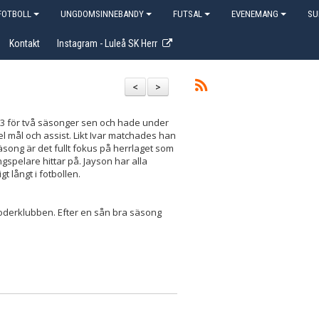
OTBOLL
UNGDOMSINNEBANDY
FUTSAL
EVENEMANG
SU
Kontakt
Instagram - Luleå SK Herr
<
>
div3 för två säsonger sen och hade under
 del mål och assist. Likt Ivar matchades han
song är det fullt fokus på herrlaget som
ngspelare hittar på. Jayson har alla
 långt i fotbollen.
i moderklubben. Efter en sån bra säsong