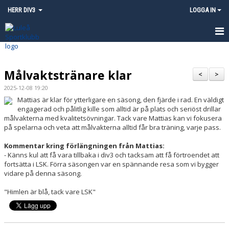
HERR DIV3
LOGGA IN
HEM
Målvaktstränare klar
NYHETER
<
>
2025-12-08 19:20
KALENDER
Mattias är klar för ytterligare en säsong, den fjärde i rad. En väldigt
engagerad och pålitlig kille som alltid är på plats och seriöst drillar
MATCHER
målvakterna med kvalitetsövningar. Tack vare Mattias kan vi fokusera
på spelarna och veta att målvakterna alltid får bra träning, varje pass.
TRUPPEN
Kommentar kring förlängningen från Mattias:
- Känns kul att få vara tillbaka i div3 och tacksam att få förtroendet att
KONTAKT
fortsätta i LSK. Förra säsongen var en spännande resa som vi bygger
vidare på denna säsong.
INSTAGRAM - LULEÅ SK HERR
"Himlen är blå, tack vare LSK"