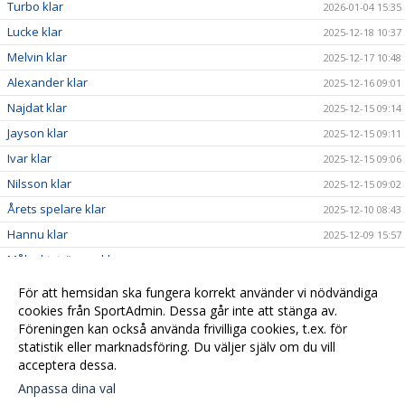
Turbo klar
2026-01-04 15:35
Lucke klar
2025-12-18 10:37
Melvin klar
2025-12-17 10:48
Alexander klar
2025-12-16 09:01
Najdat klar
2025-12-15 09:14
Jayson klar
2025-12-15 09:11
Ivar klar
2025-12-15 09:06
Nilsson klar
2025-12-15 09:02
Årets spelare klar
2025-12-10 08:43
Hannu klar
2025-12-09 15:57
Målvaktstränare klar
2025-12-08 19:20
Assisterande klar
2025-12-08 19:15
För att hemsidan ska fungera korrekt använder vi nödvändiga
Assisterande klar
cookies från SportAdmin. Dessa går inte att stänga av.
2025-12-08 19:13
Föreningen kan också använda frivilliga cookies, t.ex. för
Tränare klar
2025-12-08 19:04
statistik eller marknadsföring. Du väljer själv om du vill
acceptera dessa.
Anpassa dina val