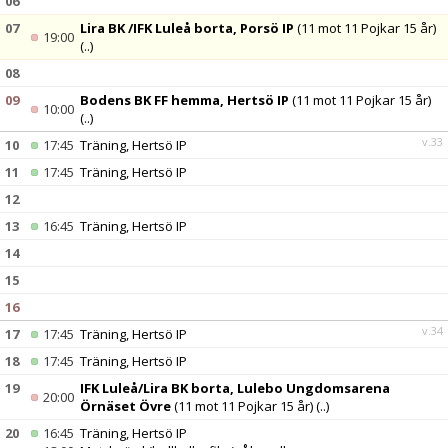
06
07
Lira BK /IFK Luleå borta, Porsö IP
(11 mot 11 Pojkar 15 år)
19:00
(..)
08
09
Bodens BK FF hemma, Hertsö IP
(11 mot 11 Pojkar 15 år)
10:00
(..)
v.33
10
17:45
Träning, Hertsö IP
11
17:45
Träning, Hertsö IP
12
13
16:45
Träning, Hertsö IP
14
15
16
v.34
17
17:45
Träning, Hertsö IP
18
17:45
Träning, Hertsö IP
19
IFK Luleå/Lira BK borta, Lulebo Ungdomsarena
20:00
Örnäset Övre
(11 mot 11 Pojkar 15 år)
(..)
20
16:45
Träning, Hertsö IP