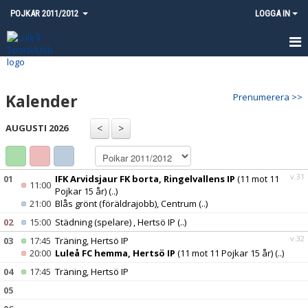
POJKAR 2011/2012
LOGGA IN
HEM
Kalender
Prenumerera >>
NYHETER
AUGUSTI 2026
KALENDER
MATCHER
v.31
01
IFK Arvidsjaur FK borta, Ringelvallens IP
(11 mot 11
11:00
TRUPPEN
Pojkar 15 år)
(..)
21:00
Blås grönt (föräldrajobb), Centrum
(..)
KONTAKT
02
15:00
Städning (spelare) , Hertsö IP
(..)
v.32
03
17:45
Träning, Hertsö IP
20:00
Luleå FC hemma, Hertsö IP
(11 mot 11 Pojkar 15 år)
(..)
04
17:45
Träning, Hertsö IP
05