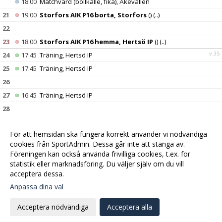
18:00
Matchvärd (bollkalle, fika), Åkevallen
21
19:00
Storfors AIK P16 borta, Storfors
()
(..)
22
23
18:00
Storfors AIK P16 hemma, Hertsö IP
()
(..)
v.35
24
17:45
Träning, Hertsö IP
25
17:45
Träning, Hertsö IP
26
27
16:45
Träning, Hertsö IP
28
29
14:30
IFK Kalix hemma, Hertsö IP
(11 mot 11 Pojkar 15 år)
(..)
För att hemsidan ska fungera korrekt använder vi nödvändiga
30
cookies från SportAdmin. Dessa går inte att stänga av.
v.36
31
17:45
Träning, Hertsö IP
Föreningen kan också använda frivilliga cookies, t.ex. för
statistik eller marknadsföring. Du väljer själv om du vill
acceptera dessa.
Anpassa dina val
Cookie-
Gå till
inställningar
Webbversion
Acceptera nödvändiga
Acceptera alla