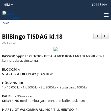
HEM
LOGGA IN
HEM
BilBingo TISDAG kl.18
NYHETER
<
>
2026-08-03
OM KLUBBEN
KASSOR öppnar kl. 16:00 - BETALA MED KONTANTER
för att vi ska
KONTAKT
kunna dela ut vinsterna
FÖRENINGSKALENDER
BLOCK
50 kr
STARTER & FREE PLAY
(1) (2) 30 kr
BILDGALLERI
HÖGVINSTER
1 x 10.000 kr - 1 x 5000 kr - 3 x 3000 kr - lägsta vinst 1000 kr
MATCHER
PAUS
i ca 30 minuter
PROFILKLÄDER
SERVERING
med hamburgare, parisare, kaffe, läsk m.m.
HJÄRTLIGT VÄLKOMNA ALLIHOP TILL HERTSÖ IP
SAMARBETSPARTNERS