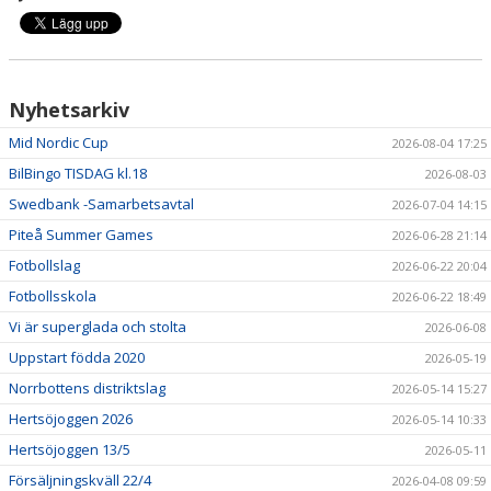
STÖD LSK
PLANBOKNING
Nyhetsarkiv
Mid Nordic Cup
2026-08-04 17:25
BilBingo TISDAG kl.18
2026-08-03
Swedbank -Samarbetsavtal
2026-07-04 14:15
Piteå Summer Games
2026-06-28 21:14
Fotbollslag
2026-06-22 20:04
Fotbollsskola
2026-06-22 18:49
Vi är superglada och stolta
2026-06-08
Uppstart födda 2020
2026-05-19
Norrbottens distriktslag
2026-05-14 15:27
Hertsöjoggen 2026
2026-05-14 10:33
Hertsöjoggen 13/5
2026-05-11
Försäljningskväll 22/4
2026-04-08 09:59