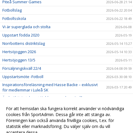
Piteå Summer Games
2026-06-28 21:14
Fotbollslag
2026-06-22 20:04
Fotbollsskola
2026-06-22 18:49
Vi är superglada och stolta
2026-06-08
Uppstart födda 2020
2026-05-19
Norrbottens distriktslag
2026-05-14 15:27
Hertsöjoggen 2026
2026-05-14 10:33
Hertsöjoggen 13/5
2026-05-11
Försäljningskväll 22/4
2026-04-08 09:59
Uppstartsmöte -Fotboll
2026-03-30 08:10
Inspirationsföreläsning med Hasse Backe – exklusivt
2026-03-17 20:49
för medlemmar i Luleå SK
Är du Aktivitetshuset Kubbens nya husvärd?
2026-02-27 09:07
Utdelning av utmärkelser
2026-02-25 10:44
För att hemsidan ska fungera korrekt använder vi nödvändiga
Styrelse 2026
cookies från SportAdmin. Dessa går inte att stänga av.
2026-02-25 08:56
Föreningen kan också använda frivilliga cookies, t.ex. för
2026-02-02
statistik eller marknadsföring. Du väljer själv om du vill
acceptera dessa.