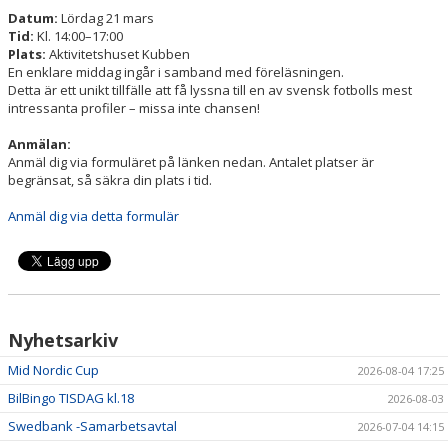
Datum:
Lördag 21 mars
Tid:
Kl. 14:00–17:00
STÖD LSK
Plats:
Aktivitetshuset Kubben
En enklare middag ingår i samband med föreläsningen.
PLANBOKNING
Detta är ett unikt tillfälle att få lyssna till en av svensk fotbolls mest
intressanta profiler – missa inte chansen!
Anmälan:
Anmäl dig via formuläret på länken nedan. Antalet platser är
begränsat, så säkra din plats i tid.
Anmäl dig via detta formulär
Nyhetsarkiv
Mid Nordic Cup
2026-08-04 17:25
BilBingo TISDAG kl.18
2026-08-03
Swedbank -Samarbetsavtal
2026-07-04 14:15