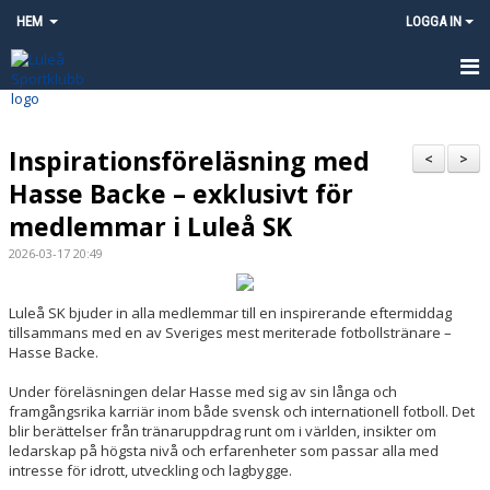
HEM
LOGGA IN
HEM
Inspirationsföreläsning med
NYHETER
<
>
Hasse Backe – exklusivt för
OM KLUBBEN
medlemmar i Luleå SK
KONTAKT
2026-03-17 20:49
FÖRENINGSKALENDER
Luleå SK bjuder in alla medlemmar till en inspirerande eftermiddag
tillsammans med en av Sveriges mest meriterade fotbollstränare –
BILDGALLERI
Hasse Backe.
Under föreläsningen delar Hasse med sig av sin långa och
MATCHER
framgångsrika karriär inom både svensk och internationell fotboll. Det
blir berättelser från tränaruppdrag runt om i världen, insikter om
PROFILKLÄDER
ledarskap på högsta nivå och erfarenheter som passar alla med
intresse för idrott, utveckling och lagbygge.
SAMARBETSPARTNERS