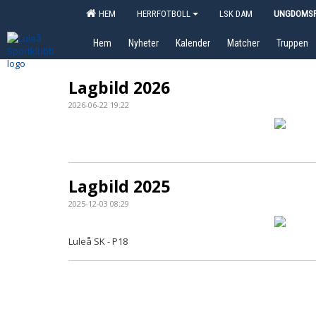
HEM
HERRFOTBOLL
LSK DAM
UNGDOMSF
Hem
Nyheter
Kalender
Matcher
Truppen
Lagbild 2026
2026-06-22 19:22
Lagbild 2025
2025-12-03 08:29
Luleå SK - P18