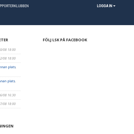
PPORTERKLUBBEN
LOGGA IN
ETER
FÖLJ LSK PÅ FACEBOOK
10/08 18:00
12/08 18:00
nan plats
,
nan plats
,
16/08 16:30
17/08 18:00
NINGEN