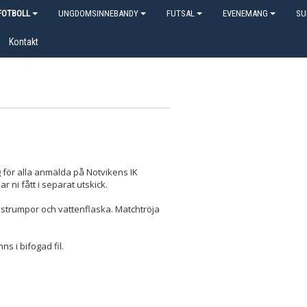
OTBOLL
UNGDOMSINNEBANDY
FUTSAL
EVENEMANG
SU
Kontakt
 för alla anmälda på Notvikens IK
r ni fått i separat utskick.
 strumpor och vattenflaska. Matchtröja
 i bifogad fil.