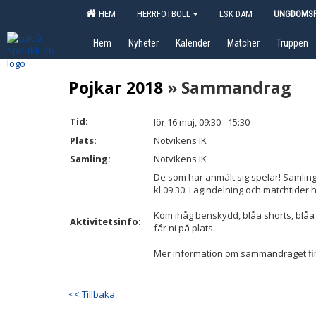
HEM
HERRFOTBOLL
LSK DAM
UNGDOMSF
Hem
Nyheter
Kalender
Matcher
Truppen
Pojkar 2018
» Sammandrag
Tid:
lör 16 maj, 09:30 - 15:30
Plats:
Notvikens IK
Samling:
Notvikens IK
De som har anmält sig spelar! Samling
kl.09.30. Lagindelning och matchtider ha
Kom ihåg benskydd, blåa shorts, blåa
Aktivitetsinfo:
får ni på plats.
Mer information om sammandraget finns
<< Tillbaka